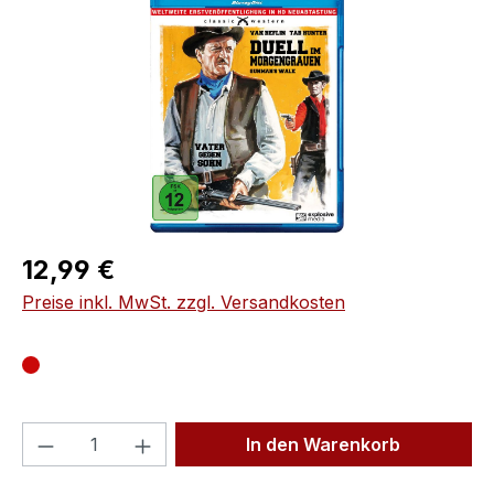
Regulärer Preis:
12,99 €
Preise inkl. MwSt. zzgl. Versandkosten
Produkt Anzahl: Gib den gewünschten We
In den Warenkorb