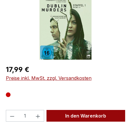
Regulärer Preis:
17,99 €
Preise inkl. MwSt. zzgl. Versandkosten
Produkt Anzahl: Gib den gewünschten We
In den Warenkorb