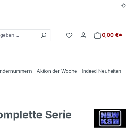
Du hast 0 Produkte auf d
0,00 €*
ndernummern
Aktion der Woche
Indeed Neuheiten
mplette Serie