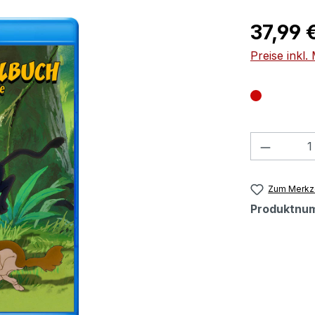
Regulärer Pr
37,99 
Preise inkl
Produkt
Zum Merkze
Produktnu