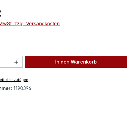
eis:
€
. MwSt. zzgl. Versandkosten
 Anzahl: Gib den gewünschten Wert ein 
In den Warenkorb
ttel hinzufügen
mmer:
1190396