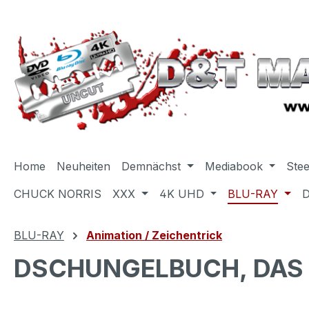
m Hauptinhalt springen
Zur Suche springen
Zur Hauptnavigation springen
Home
Neuheiten
Demnächst
Mediabook
Ste
CHUCK NORRIS
XXX
4K UHD
BLU-RAY
BLU-RAY
Animation / Zeichentrick
DSCHUNGELBUCH, DAS (Bl