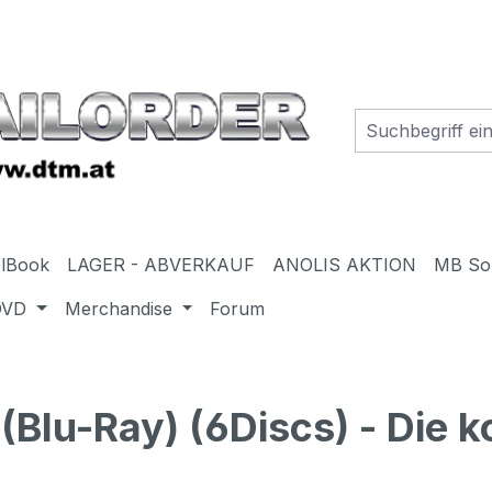
elBook
LAGER - ABVERKAUF
ANOLIS AKTION
MB So
DVD
Merchandise
Forum
u-Ray) (6Discs) - Die ko