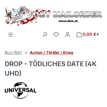
Zum Hauptinhalt springen
Du hast 0 Produkte auf d
0,00 €*
BLU-RAY
Action / Thriller / Krieg
DROP - TÖDLICHES DATE (4K
UHD)