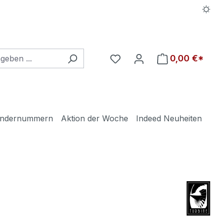
Du hast 0 Produkte auf d
0,00 €*
ndernummern
Aktion der Woche
Indeed Neuheiten