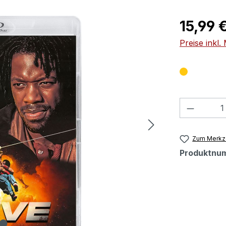
Regulärer Pr
15,99 
Preise inkl
Produkt
Zum Merkze
Produktnu