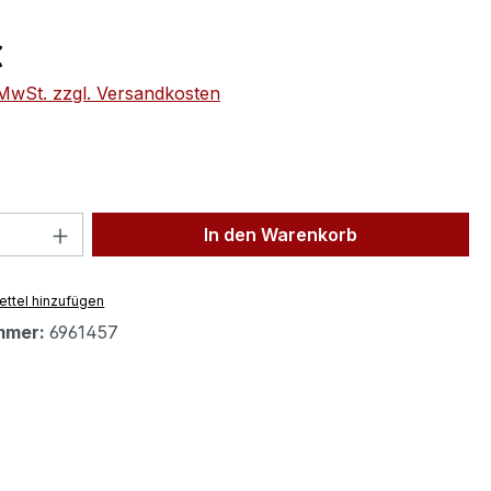
eis:
€
. MwSt. zzgl. Versandkosten
 Anzahl: Gib den gewünschten Wert ein 
In den Warenkorb
ttel hinzufügen
mmer:
6961457