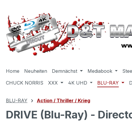
m Hauptinhalt springen
Zur Suche springen
Zur Hauptnavigation springen
Home
Neuheiten
Demnächst
Mediabook
Ste
CHUCK NORRIS
XXX
4K UHD
BLU-RAY
BLU-RAY
Action / Thriller / Krieg
DRIVE (Blu-Ray) - Direct