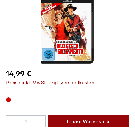
Regulärer Preis:
14,99 €
Preise inkl. MwSt. zzgl. Versandkosten
Produkt Anzahl: Gib den gewünschten We
In den Warenkorb