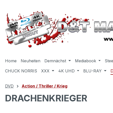
m Hauptinhalt springen
Zur Suche springen
Zur Hauptnavigation springen
Home
Neuheiten
Demnächst
Mediabook
Ste
CHUCK NORRIS
XXX
4K UHD
BLU-RAY
DVD
Action / Thriller / Krieg
DRACHENKRIEGER