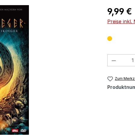
Regulärer Pr
9,99 €
Preise inkl
Produkt
Zum Merkze
Produktnu