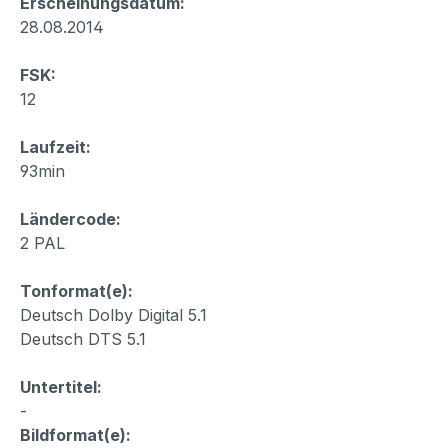
Erscheinungsdatum:
28.08.2014
FSK:
12
Laufzeit:
93min
Ländercode:
2 PAL
Tonformat(e):
Deutsch Dolby Digital 5.1
Deutsch DTS 5.1
Untertitel:
-
Bildformat(e):