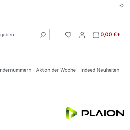
Du hast 0 Produkte auf d
0,00 €*
ndernummern
Aktion der Woche
Indeed Neuheiten