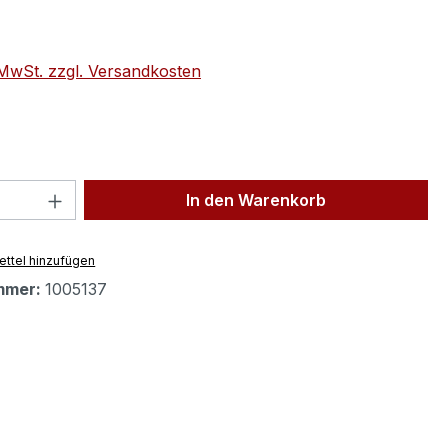
eis:
. MwSt. zzgl. Versandkosten
 Anzahl: Gib den gewünschten Wert ein 
In den Warenkorb
ttel hinzufügen
mmer:
1005137