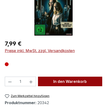
Regulärer Preis:
7,99 €
Preise inkl. MwSt. zzgl. Versandkosten
Produkt Anzahl: Gib den gewünschten We
In den Warenkorb
Zum Merkzettel hinzufügen
Produktnummer:
20342