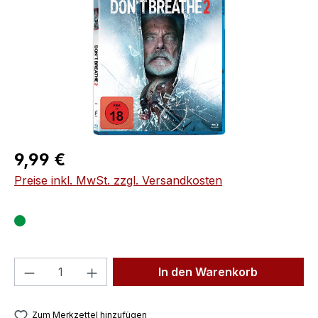
Regulärer Preis:
9,99 €
Preise inkl. MwSt. zzgl. Versandkosten
Produkt Anzahl: Gib den gewünschten We
In den Warenkorb
Zum Merkzettel hinzufügen