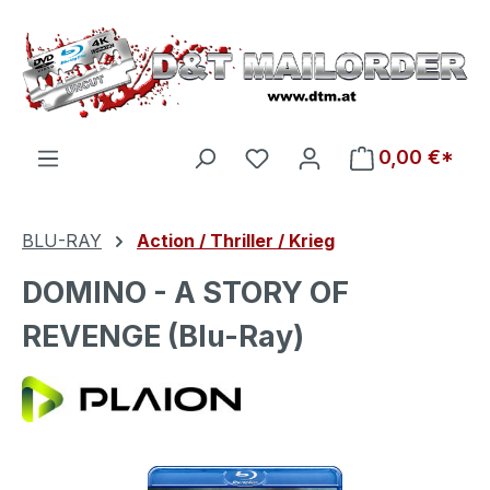
Zum Hauptinhalt springen
Du hast 0 Produkte auf d
0,00 €*
BLU-RAY
Action / Thriller / Krieg
DOMINO - A STORY OF
REVENGE (Blu-Ray)
Bildergalerie überspringen