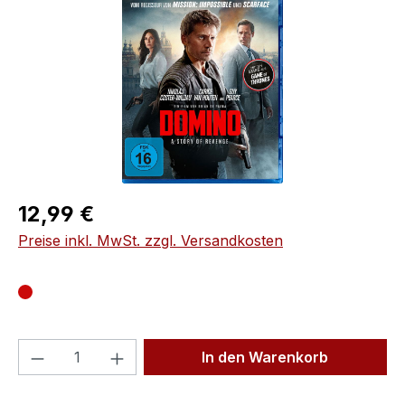
Regulärer Preis:
12,99 €
Preise inkl. MwSt. zzgl. Versandkosten
Produkt Anzahl: Gib den gewünschten We
In den Warenkorb