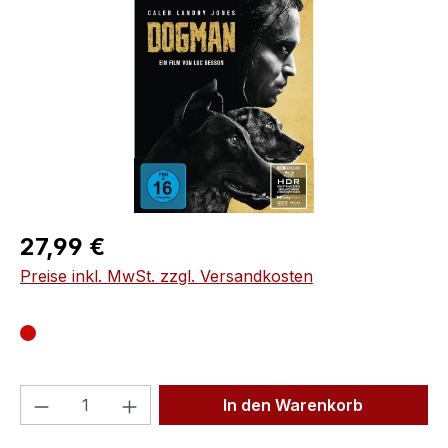
Regulärer Preis:
27,99 €
Preise inkl. MwSt. zzgl. Versandkosten
Produkt Anzahl: Gib den gewünschten We
In den Warenkorb