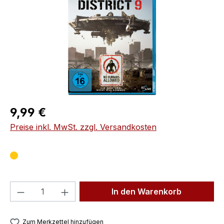
Regulärer Preis:
9,99 €
Preise inkl. MwSt. zzgl. Versandkosten
Produkt Anzahl: Gib den gewünschten We
In den Warenkorb
Zum Merkzettel hinzufügen