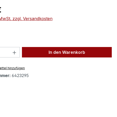
eis:
€
. MwSt. zzgl. Versandkosten
 Anzahl: Gib den gewünschten Wert ein 
In den Warenkorb
ttel hinzufügen
mmer:
6423295