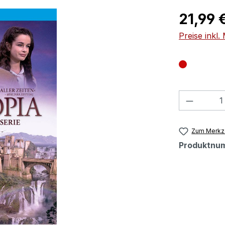
Regulärer Pr
21,99 
Preise inkl
Produkt
Zum Merkze
Produktnu