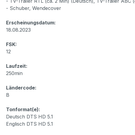
- TV-Trailer RTL (ca. 2 Min) (Deutsch), TV-Trailer ABC (c
- Schuber, Wendecover
Erscheinungsdatum:
18.08.2023
FSK:
12
Laufzeit:
250min
Ländercode:
B
Tonformat(e):
Deutsch DTS HD 5.1
Englisch DTS HD 5.1