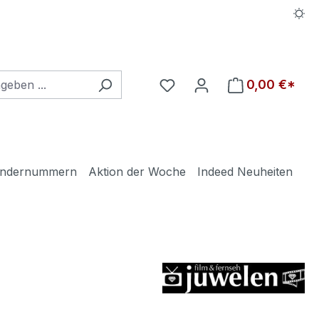
Du hast 0 Produkte auf d
0,00 €*
ndernummern
Aktion der Woche
Indeed Neuheiten