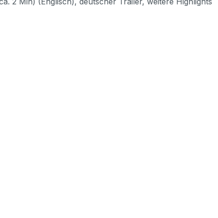
a. 2 Min) (Englisch), deutscher Trailer, weitere Highlights