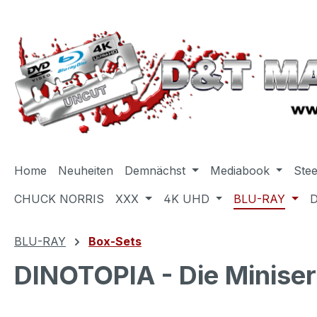
m Hauptinhalt springen
Zur Suche springen
Zur Hauptnavigation springen
Home
Neuheiten
Demnächst
Mediabook
Ste
CHUCK NORRIS
XXX
4K UHD
BLU-RAY
BLU-RAY
Box-Sets
DINOTOPIA - Die Miniser