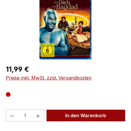
Regulärer Preis:
11,99 €
Preise inkl. MwSt. zzgl. Versandkosten
Produkt Anzahl: Gib den gewünschten We
In den Warenkorb