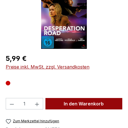
Regulärer Preis:
5,99 €
Preise inkl. MwSt. zzgl. Versandkosten
Produkt Anzahl: Gib den gewünschten We
In den Warenkorb
Zum Merkzettel hinzufügen