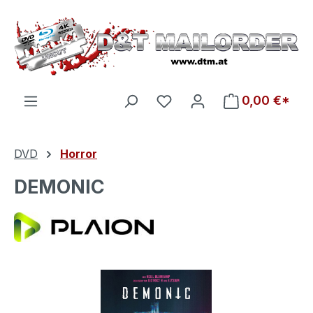
Zum Hauptinhalt springen
Du hast 0 Produkte auf d
0,00 €*
DVD
Horror
DEMONIC
Bildergalerie überspringen