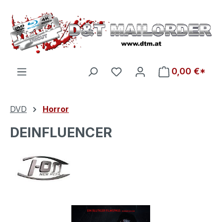
Zum Hauptinhalt springen
Du hast 0 Produkte auf d
0,00 €*
DVD
Horror
DEINFLUENCER
Bildergalerie überspringen