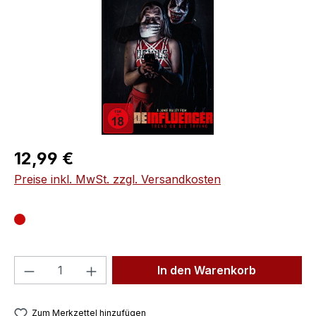
Regulärer Preis:
12,99 €
Preise inkl. MwSt. zzgl. Versandkosten
Produkt Anzahl: Gib den gewünschten We
In den Warenkorb
Zum Merkzettel hinzufügen