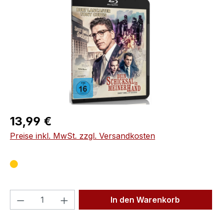
Regulärer Preis:
13,99 €
Preise inkl. MwSt. zzgl. Versandkosten
Produkt Anzahl: Gib den gewünschten We
In den Warenkorb