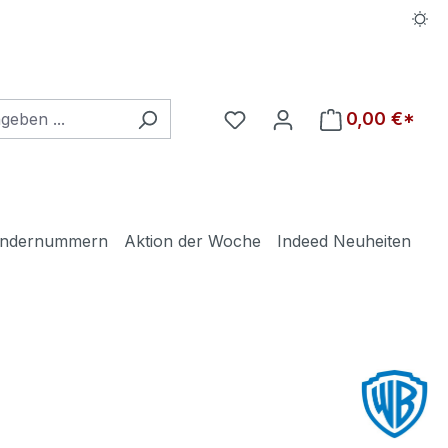
Du hast 0 Produkte auf d
0,00 €*
ndernummern
Aktion der Woche
Indeed Neuheiten