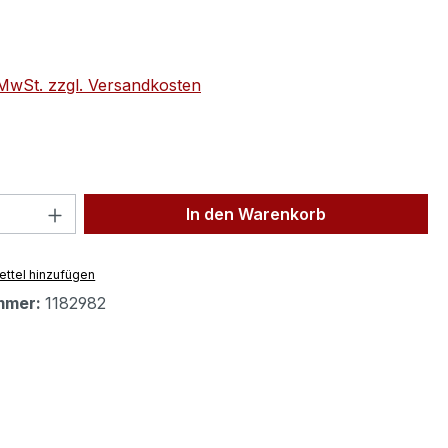
eis:
. MwSt. zzgl. Versandkosten
 Anzahl: Gib den gewünschten Wert ein 
In den Warenkorb
ttel hinzufügen
mmer:
1182982