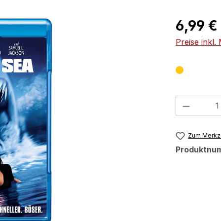
Regulärer Pr
6,99 €
Preise inkl
Produkt
Zum Merkze
Produktnu