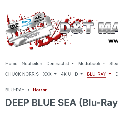
m Hauptinhalt springen
Zur Suche springen
Zur Hauptnavigation springen
Home
Neuheiten
Demnächst
Mediabook
Ste
CHUCK NORRIS
XXX
4K UHD
BLU-RAY
BLU-RAY
Horror
DEEP BLUE SEA (Blu-Ray