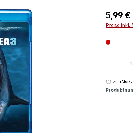
Regulärer Pr
5,99 €
Preise inkl
Produkt
Zum Merkze
Produktnu