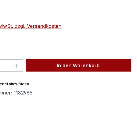
eis:
. MwSt. zzgl. Versandkosten
 Anzahl: Gib den gewünschten Wert ein 
In den Warenkorb
ttel hinzufügen
mmer:
1182985