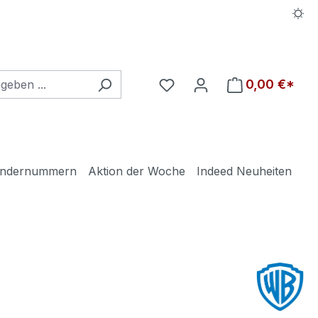
Du hast 0 Produkte auf d
0,00 €*
ndernummern
Aktion der Woche
Indeed Neuheiten