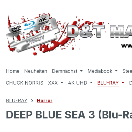
m Hauptinhalt springen
Zur Suche springen
Zur Hauptnavigation springen
Home
Neuheiten
Demnächst
Mediabook
Ste
CHUCK NORRIS
XXX
4K UHD
BLU-RAY
BLU-RAY
Horror
DEEP BLUE SEA 3 (Blu-Ra