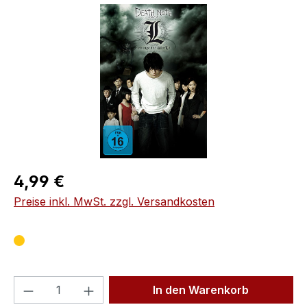
Bildergalerie überspringen
Regulärer Preis:
4,99 €
Preise inkl. MwSt. zzgl. Versandkosten
Produkt Anzahl: Gib den gewünschten We
In den Warenkorb