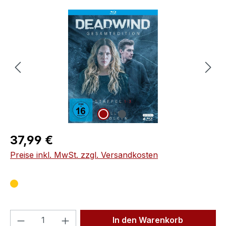
Bildergalerie überspringen
Regulärer Preis:
37,99 €
Preise inkl. MwSt. zzgl. Versandkosten
Produkt Anzahl: Gib den gewünschten We
In den Warenkorb