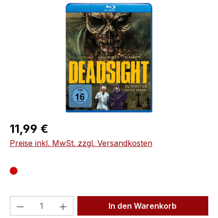
Bildergalerie überspringen
Regulärer Preis:
11,99 €
Preise inkl. MwSt. zzgl. Versandkosten
Produkt Anzahl: Gib den gewünschten We
In den Warenkorb