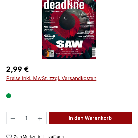
Regulärer Preis:
2,99 €
Preise inkl. MwSt. zzgl. Versandkosten
Produkt Anzahl: Gib den gewünschten We
In den Warenkorb
Zum Merkzettel hinzufügen