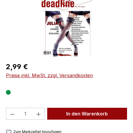
Regulärer Preis:
2,99 €
Preise inkl. MwSt. zzgl. Versandkosten
Produkt Anzahl: Gib den gewünschten We
In den Warenkorb
Zum Merkzettel hinzufügen