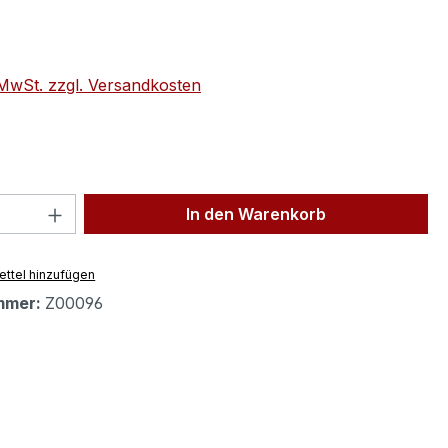
eis:
. MwSt. zzgl. Versandkosten
 Anzahl: Gib den gewünschten Wert ein 
In den Warenkorb
ttel hinzufügen
mmer:
Z00096