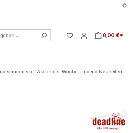
Du hast 0 Produkte auf d
0,00 €*
ndernummern
Aktion der Woche
Indeed Neuheiten