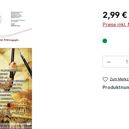
Regulärer Pr
2,99 €
Preise inkl
Produkt
Zum Merkze
Produktnu