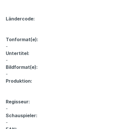
Ländercode:
Tonformat(e):
-
Untertitel:
-
Bildformat(e):
-
Produktion:
Regisseur:
-
Schauspieler:
-