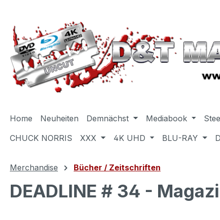
m Hauptinhalt springen
Zur Suche springen
Zur Hauptnavigation springen
Home
Neuheiten
Demnächst
Mediabook
Ste
CHUCK NORRIS
XXX
4K UHD
BLU-RAY
Merchandise
Bücher / Zeitschriften
DEADLINE # 34 - Magaz