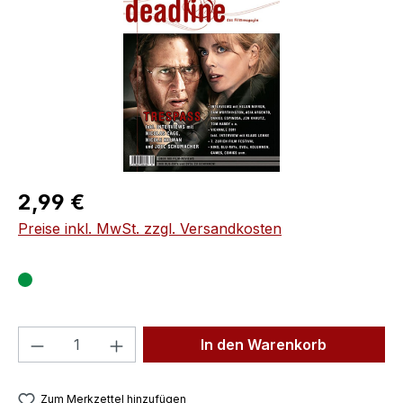
Regulärer Preis:
2,99 €
Preise inkl. MwSt. zzgl. Versandkosten
Produkt Anzahl: Gib den gewünschten We
In den Warenkorb
Zum Merkzettel hinzufügen