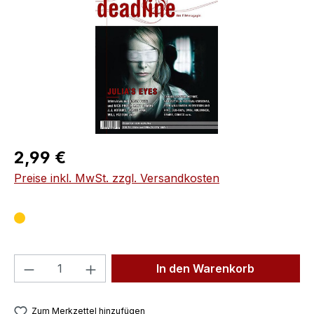
Regulärer Preis:
2,99 €
Preise inkl. MwSt. zzgl. Versandkosten
Produkt Anzahl: Gib den gewünschten We
In den Warenkorb
Zum Merkzettel hinzufügen