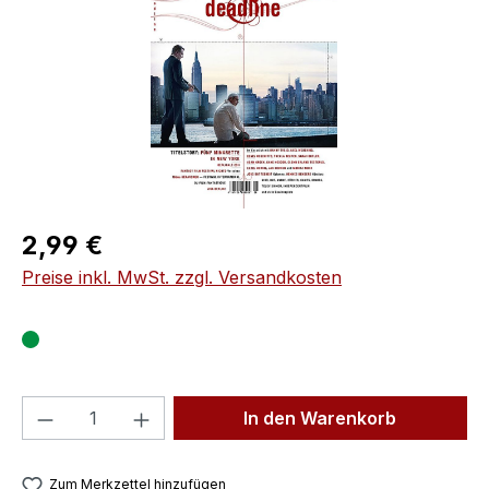
Regulärer Preis:
2,99 €
Preise inkl. MwSt. zzgl. Versandkosten
Produkt Anzahl: Gib den gewünschten We
In den Warenkorb
Zum Merkzettel hinzufügen