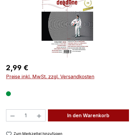
Regulärer Preis:
2,99 €
Preise inkl. MwSt. zzgl. Versandkosten
Produkt Anzahl: Gib den gewünschten We
In den Warenkorb
Zum Merkzettel hinzufügen