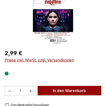
Regulärer Preis:
2,99 €
Preise inkl. MwSt. zzgl. Versandkosten
Produkt Anzahl: Gib den gewünschten We
In den Warenkorb
Zum Merkzettel hinzufügen