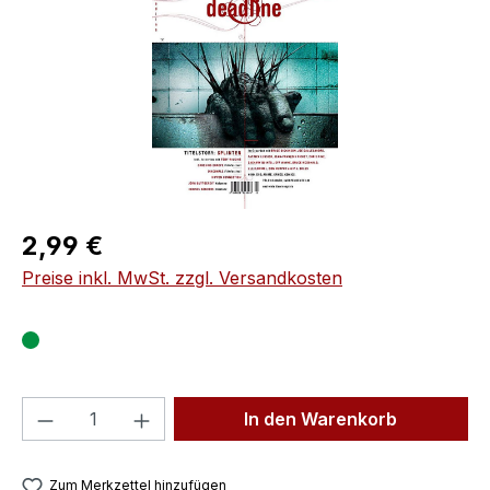
Regulärer Preis:
2,99 €
Preise inkl. MwSt. zzgl. Versandkosten
Produkt Anzahl: Gib den gewünschten We
In den Warenkorb
Zum Merkzettel hinzufügen