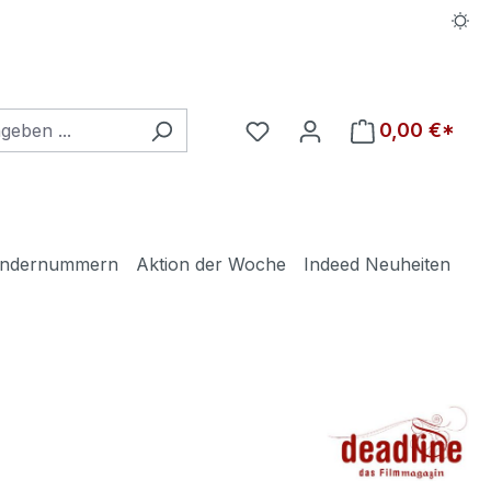
Du hast 0 Produkte auf d
0,00 €*
ndernummern
Aktion der Woche
Indeed Neuheiten