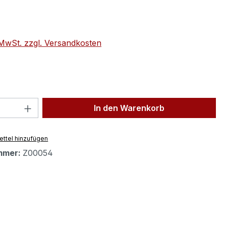
eis:
. MwSt. zzgl. Versandkosten
 Anzahl: Gib den gewünschten Wert ein 
In den Warenkorb
ttel hinzufügen
mmer:
Z00054