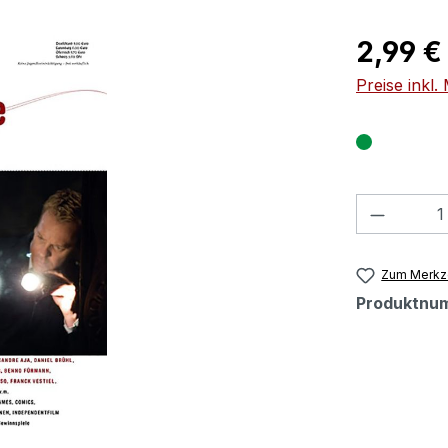
Regulärer Pr
2,99 €
Preise inkl
Produkt
Zum Merkze
Produktnu