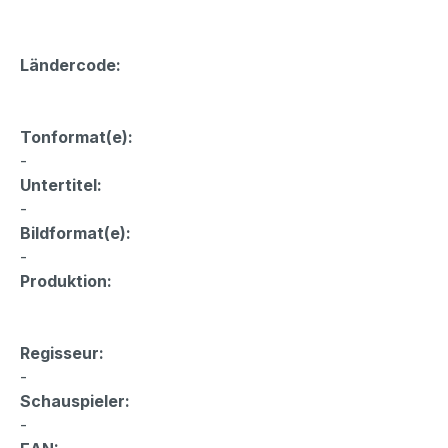
Ländercode:
Tonformat(e):
-
Untertitel:
-
Bildformat(e):
-
Produktion:
Regisseur:
-
Schauspieler:
-