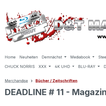
m Hauptinhalt springen
Zur Suche springen
Zur Hauptnavigation springen
Home
Neuheiten
Demnächst
Mediabook
Ste
CHUCK NORRIS
XXX
4K UHD
BLU-RAY
Merchandise
Bücher / Zeitschriften
DEADLINE # 11 - Magazi