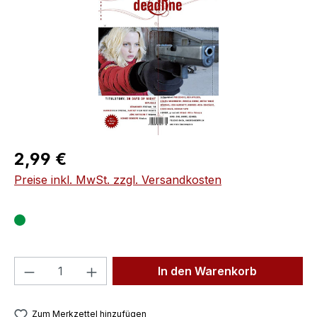
Regulärer Preis:
2,99 €
Preise inkl. MwSt. zzgl. Versandkosten
Produkt Anzahl: Gib den gewünschten We
In den Warenkorb
Zum Merkzettel hinzufügen