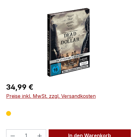
Bildergalerie überspringen
Regulärer Preis:
34,99 €
Preise inkl. MwSt. zzgl. Versandkosten
Produkt Anzahl: Gib den gewünschten We
In den Warenkorb