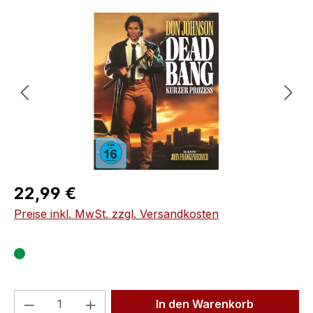
Bildergalerie überspringen
Regulärer Preis:
22,99 €
Preise inkl. MwSt. zzgl. Versandkosten
Produkt Anzahl: Gib den gewünschten We
In den Warenkorb