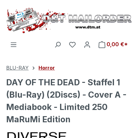
Zum Hauptinhalt springen
Du hast 0 Produkte auf d
0,00 €*
BLU-RAY
Horror
DAY OF THE DEAD - Staffel 1
(Blu-Ray) (2Discs) - Cover A -
Mediabook - Limited 250
MaRuMi Edition