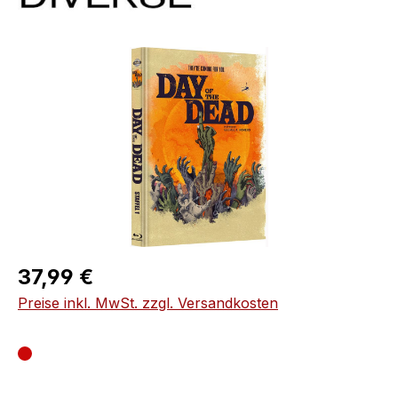
Bildergalerie überspringen
Regulärer Preis:
37,99 €
Preise inkl. MwSt. zzgl. Versandkosten