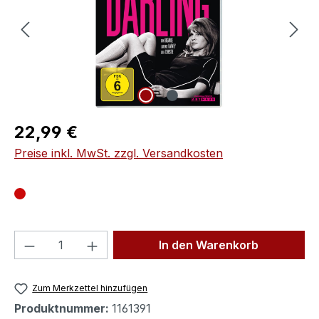
Regulärer Preis:
22,99 €
Preise inkl. MwSt. zzgl. Versandkosten
Produkt Anzahl: Gib den gewünschten We
In den Warenkorb
Zum Merkzettel hinzufügen
Produktnummer:
1161391