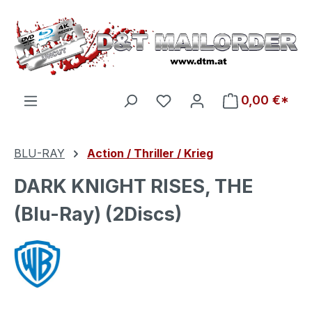
Zum Hauptinhalt springen
Du hast 0 Produkte auf d
0,00 €*
BLU-RAY
Action / Thriller / Krieg
DARK KNIGHT RISES, THE
(Blu-Ray) (2Discs)