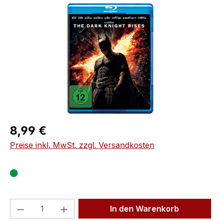
Bildergalerie überspringen
Regulärer Preis:
8,99 €
Preise inkl. MwSt. zzgl. Versandkosten
Produkt Anzahl: Gib den gewünschten We
In den Warenkorb