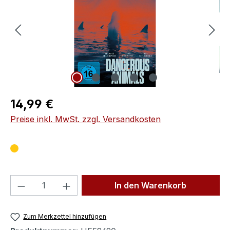
Regulärer Preis:
14,99 €
Preise inkl. MwSt. zzgl. Versandkosten
Produkt Anzahl: Gib den gewünschten We
In den Warenkorb
Zum Merkzettel hinzufügen