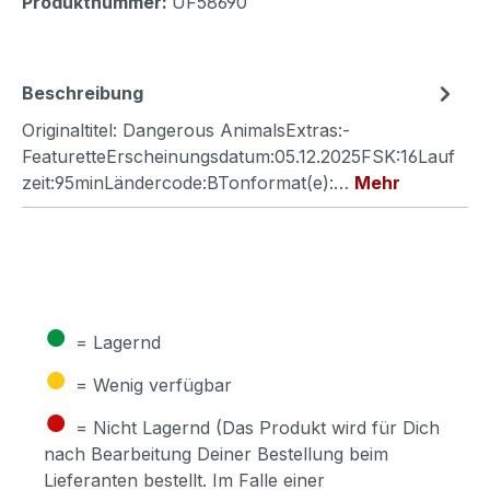
Produktnummer:
UF58690
Beschreibung
Originaltitel: Dangerous AnimalsExtras:-
FeaturetteErscheinungsdatum:05.12.2025FSK:16Lauf
zeit:95minLändercode:BTonformat(e):…
Mehr
●
= Lagernd
●
= Wenig verfügbar
●
= Nicht Lagernd (Das Produkt wird für Dich
nach Bearbeitung Deiner Bestellung beim
Lieferanten bestellt. Im Falle einer