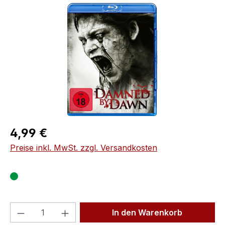
Bildergalerie überspringen
Regulärer Preis:
4,99 €
Preise inkl. MwSt. zzgl. Versandkosten
Produkt Anzahl: Gib den gewünschten We
In den Warenkorb