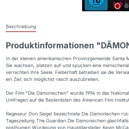
Beschreibung
Produktinformationen "DÄMONI
In der kleinen amerikanischen Provinzgemeinde Santa M
Sie wachsen, platzen auf und spucken eine menschenähn
vernichten ihre Seele. Fieberhaft betreiben sie die Ve
ein Ziel: sich möglichst rasch auszubreiten.
Der Film "Die Dämonischen" wurde 1994 in das National
Umfragen auf die Bestenlisten des American Film Institu
Regisseur Don Siegel bezeichnete Die Dämonischen rückb
Tageszeitung The Guardian Die Dämonischen gleichfalls 
posthumen Würdigung von Hauptdarsteller Kevin McCar