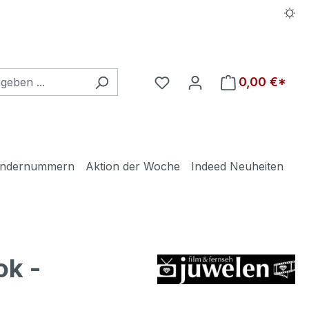
Du hast 0 Produkte auf d
0,00 €*
ndernummern
Aktion der Woche
Indeed Neuheiten
k -