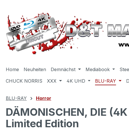
m Hauptinhalt springen
Zur Suche springen
Zur Hauptnavigation springen
Home
Neuheiten
Demnächst
Mediabook
Ste
CHUCK NORRIS
XXX
4K UHD
BLU-RAY
BLU-RAY
Horror
DÄMONISCHEN, DIE (4K 
Limited Edition