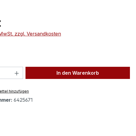
eis:
€
. MwSt. zzgl. Versandkosten
 Anzahl: Gib den gewünschten Wert ein 
In den Warenkorb
ttel hinzufügen
mmer:
6425671