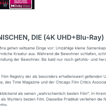
SCHEN, DIE (4K UHD+Blu-Ray) -
ira gehen seltsame Dinge vor: Unzählige kleine Samenkapse
liche Kreatur aus. Während die Bewohner schlafen, schlüp
rwandlung der Bewohner. Bis bald nur noch gefühls- und he
 Film Registry der als besonders erhaltenswert geltenden
te, des Time Magazine und der Chicago Film Critics Associa
lickend als seinen „wahrscheinlich besten Film". In ihre
als Wynters besten Film. Dasselbe Prädikat verliehen die 
thy.