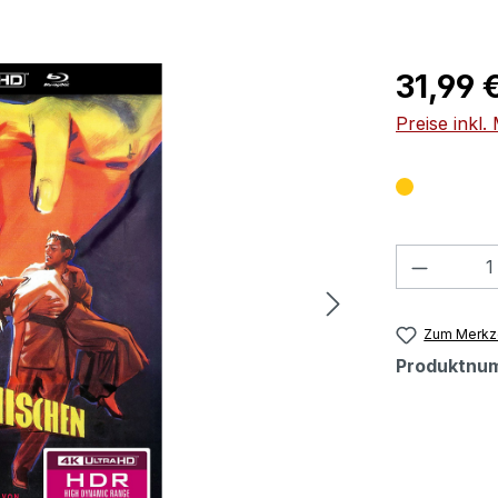
Regulärer Pr
31,99 
Preise inkl
Produkt
Zum Merkze
Produktnu