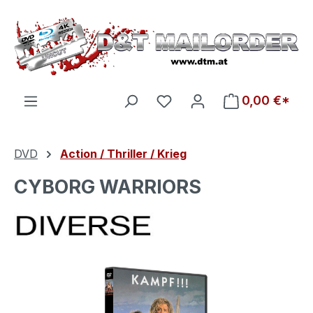
Zum Hauptinhalt springen
Du hast 0 Produkte auf d
0,00 €*
DVD
Action / Thriller / Krieg
CYBORG WARRIORS
Bildergalerie überspringen