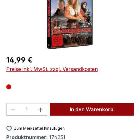
Regulärer Preis:
14,99 €
Preise inkl. MwSt. zzgl. Versandkosten
Produkt Anzahl: Gib den gewünschten We
In den Warenkorb
Zum Merkzettel hinzufügen
Produktnummer:
174251