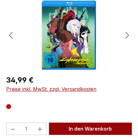
Bildergalerie überspringen
Regulärer Preis:
34,99 €
Preise inkl. MwSt. zzgl. Versandkosten
Produkt Anzahl: Gib den gewünschten We
In den Warenkorb