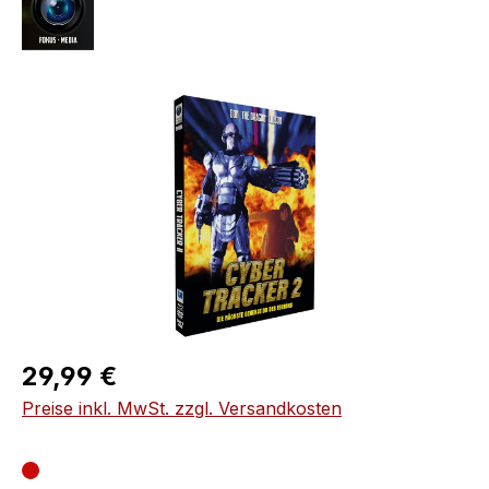
Bildergalerie überspringen
Regulärer Preis:
29,99 €
Preise inkl. MwSt. zzgl. Versandkosten