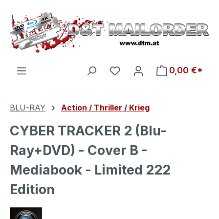
Zum Hauptinhalt springen
Du hast 0 Produkte auf d
0,00 €*
BLU-RAY
Action / Thriller / Krieg
CYBER TRACKER 2 (Blu-
Ray+DVD) - Cover B -
Mediabook - Limited 222
Edition