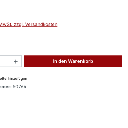
eis:
. MwSt. zzgl. Versandkosten
 Anzahl: Gib den gewünschten Wert ein 
In den Warenkorb
ttel hinzufügen
mmer:
50764