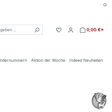
Du hast 0 Produkte auf d
0,00 €*
ndernummern
Aktion der Woche
Indeed Neuheiten