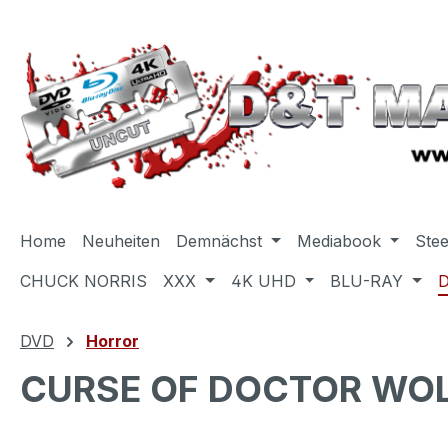
m Hauptinhalt springen
Zur Suche springen
Zur Hauptnavigation springen
Home
Neuheiten
Demnächst
Mediabook
Ste
CHUCK NORRIS
XXX
4K UHD
BLU-RAY
DVD
Horror
CURSE OF DOCTOR WOL