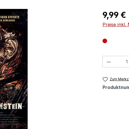
Regulärer Pr
9,99 €
Preise inkl
Produkt
Zum Merkze
Produktnu