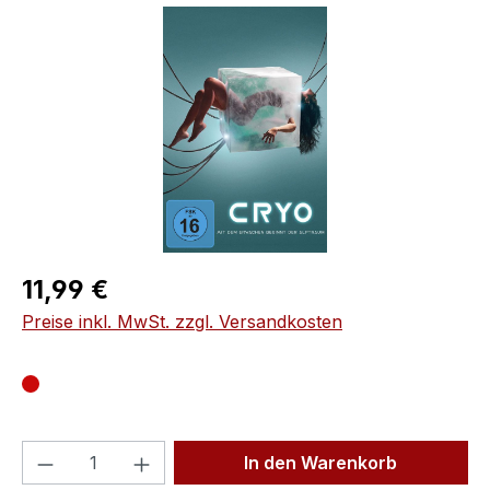
Bildergalerie überspringen
Regulärer Preis:
11,99 €
Preise inkl. MwSt. zzgl. Versandkosten
Produkt Anzahl: Gib den gewünschten We
In den Warenkorb