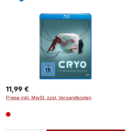
Bildergalerie überspringen
Regulärer Preis:
11,99 €
Preise inkl. MwSt. zzgl. Versandkosten