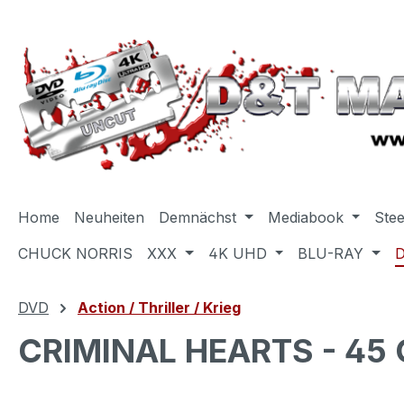
m Hauptinhalt springen
Zur Suche springen
Zur Hauptnavigation springen
Home
Neuheiten
Demnächst
Mediabook
Ste
CHUCK NORRIS
XXX
4K UHD
BLU-RAY
DVD
Action / Thriller / Krieg
CRIMINAL HEARTS - 45 