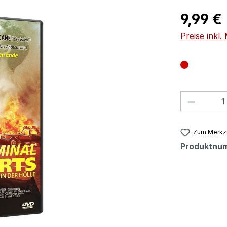
Regulärer Pr
9,99 €
Preise inkl
Produkt
Zum Merkze
Produktnu