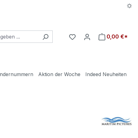
Du hast 0 Produkte auf d
0,00 €*
ndernummern
Aktion der Woche
Indeed Neuheiten