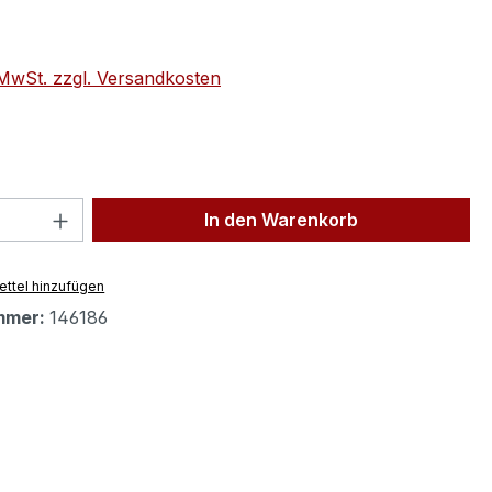
eis:
. MwSt. zzgl. Versandkosten
 Anzahl: Gib den gewünschten Wert ein 
In den Warenkorb
ttel hinzufügen
mmer:
146186