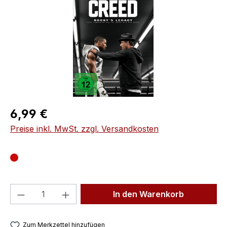
Regulärer Preis:
6,99 €
Preise inkl. MwSt. zzgl. Versandkosten
Produkt Anzahl: Gib den gewünschten We
In den Warenkorb
Zum Merkzettel hinzufügen