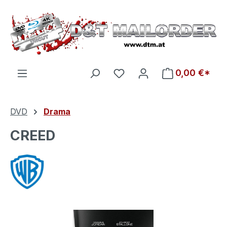
Zum Hauptinhalt springen
Du hast 0 Produkte auf d
0,00 €*
DVD
Drama
CREED
Bildergalerie überspringen